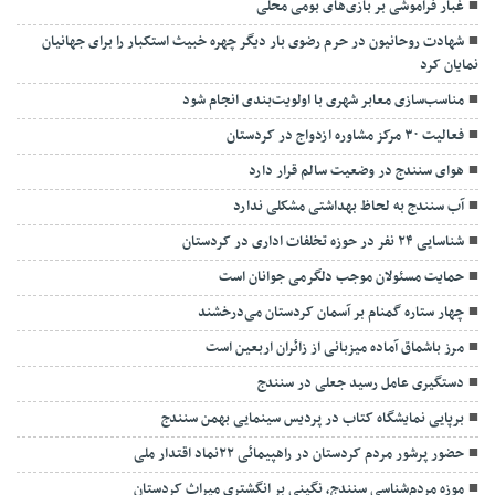
غبار فراموشی بر بازی‌های بومی محلی
شهادت روحانیون در حرم رضوی بار دیگر چهره خبیث استکبار را برای جهانیان
نمایان کرد
مناسب‌سازی معابر شهری با اولویت‌بندی انجام شود
فعالیت ۳۰ مرکز مشاوره ازدواج در کردستان
هوای سنندج در وضعیت سالم قرار دارد
آب سنندج به لحاظ بهداشتی مشکلی ندارد
شناسایی ۲۴ نفر در حوزه تخلفات اداری در کردستان
حمایت مسئولان موجب دلگرمی جوانان است
چهار ستاره گمنام بر آسمان کردستان می‌درخشند
مرز باشماق آماده میزبانی از زائران اربعین است
دستگیری عامل رسید جعلی در سنندج
برپایی نمایشگاه کتاب در پردیس سینمایی بهمن سنندج
حضور پرشور مردم کردستان در راهپیمائی ۲۲نماد اقتدار ملی
موزه مردم‌شناسی سنندج، نگینی بر انگشتری میراث کردستان