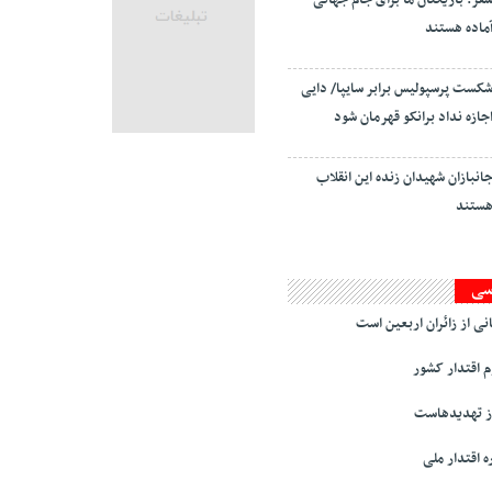
فر: بازیکنان ما برای جام جهانی
ماده هستند
کست پرسپولیس برابر سایپا/ دایی
جازه نداد برانکو قهرمان شود
انبازان شهیدان زنده این انقلاب
ستند
سی
نی از زائران اربعین است
 اقتدار کشور
ز تهدیدهاست