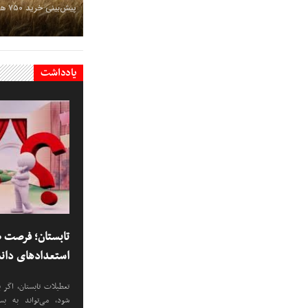
پیش‌بینی خرید ۷۵۰ هزار تن گندم از کشاورزان کردستان
یادداشت
تابستان؛ فرصت ط
استعدادهای دانش
تعطیلات تابستان، اگر ب
شود، می‌تواند به بس