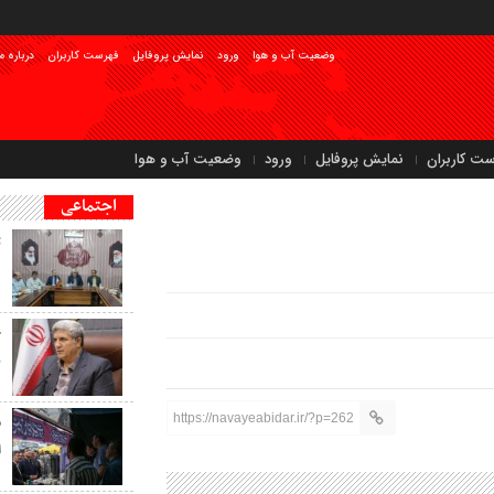
وضعیت آب و هوا
ورود
نمایش پروفایل
فهرست کاربران
درباره م
ست کاربران
نمایش پروفایل
ورود
وضعیت آب و هوا
اجتماعی
ت
د
ج
ن
https://navayeabidar.ir/?p=262
م
ا