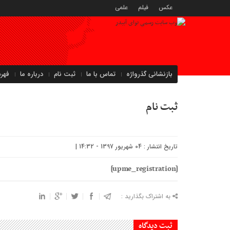
عکس
فیلم
علمی
بازنشانی گذرواژه
تماس با ما
ثبت نام
درباره ما
فهر
ثبت نام
تاریخ انتشار : 04 شهریور 1397 - 14:32 |
[upme_registration]
به اشتراک بگذارید :
ثبت دیدگاه