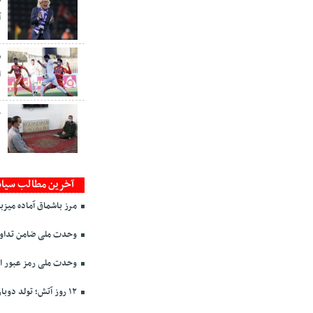
ش
آ
ش
ا
ج
ه
آخرین مطالب سیا
مرز باشماق آماده میزبا
وحدت ملی ضامن تداوم
وحدت ملی رمز عبور ا
۱۲ روز آتش؛ تولد دوباره اقتدار ملی