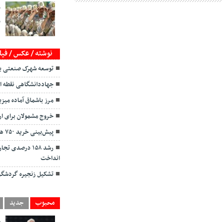
خ
و
نوشته / عکس / فیل
توسعه شهرک صنعتی بی
جهاددانشگاهی نقطه ا
مرز باشماق آماده میزب
خروج مشمولان برای ارب
پیش‌بینی خرید ۷۵۰ هزار تن گندم از کشاورزان کردستان
رشد ۱۵۸ درصدی
انداخت
تشکیل زنجیره گردشگر
محبوب
جدید