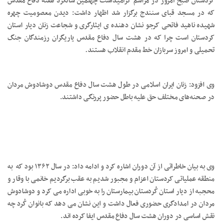
کردستان صبح امروز در مراسم گرامیداشت چهلمین سالگرد هفته دفاع مقدس
که در مسجد قبای سنندج برگزار شد اظهار داشت: دیدن معصومیت چهره
شهیده ناهید فاتحی کرجو نشان دهنده ی ایثارگری و شجاعت زنان دیار استان
کردستان است چرا که در هشت سال دفاع مقدس ياريگران رزمندگان جنگ
تحميلی و امروز سربازان خط مقدم انقلاب هستند.
وی افزود: زنان ايران اسلامی در طول هشت سال دفاع مقدس دوشادوش مردان
در صحنه‌های مختلف حق عليه باطل حضور پررنگی داشتند.
وی به بیان خاطراتی از آن دوران اشاره کرد و ادامه داد: در سال ۱۳۶۲ بود که به
منطقه عملیاتی کردستان اعزام و مجبور شدیم به عقب برگردیم خانمی با وقار و
محجبه از دیار استان کُردستان بیمارستان را به خوبی اداره می کرد و دوشادوش
مردان در امدادگری حضوری فعال داشت و این نشان می دهد که بانوان کُرد چه
نقش اساسی در دوران هشت سال دفاع مقدس ایفا کرده اند.