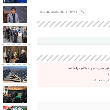
پ
https://navayeabidar.ir/?p=73
ش
ع
س
ر
 تیم مدیریت در وب منتشر خواهد شد.
ج
 شد.
خ
نتشر نخواهد شد.
گ
م
م