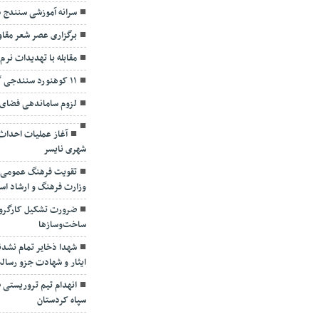
سرانه آموزشی سنندج د
برگزاری عصر شعر مقاو
مقابله با تهدیدات نرم
۱۱ کوهنورد سنندجی گرفتار در برف نجات یافتند
لزوم ساماندهی فضای 
آغاز عملیات احداث
شهری نایسر
تقویت فرهنگ عمومی و 
وزارت فرهنگ و ارشاد ا
ضرورت تشکیل کارگرو
ساخت‌وسازها
شهدا ذخایر تمام نشد
ایثار و شهادت جزو رسال
انهدام تیم تروریستی 
سپاه کردستان