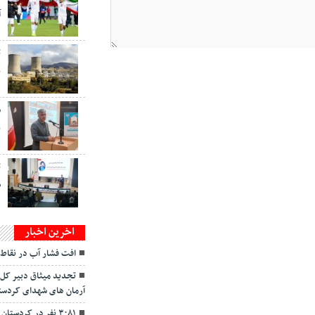
آ
ت
ب
س
ب
ت
ص
اخرین اخبار
افت فشار آب در نقاط
تجدید میثاق دبیر کل
آرمان های شهدای کردست
۳۰۸۱ نفر در کردست