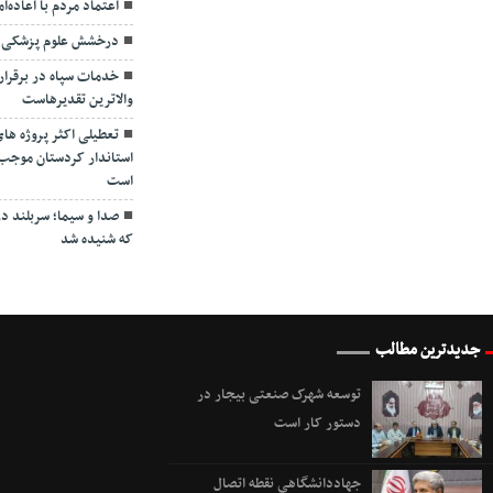
اعتماد مردم با اعاده‌ا
درخشش علوم پزشکی ک
خدمات سپاه در برقرار
والاترین تقدیرهاست
تعطیلی اکثر پروژه ها
استاندار کردستان موجب 
است
صدا و سیما؛ سربلند د
که شنیده شد
جدیدترین مطالب
توسعه شهرک صنعتی بیجار در
دستور کار است
جهاددانشگاهی نقطه اتصال