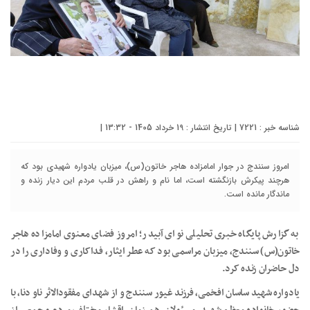
شناسه خبر : 7221 | تاریخ انتشار : 19 خرداد 1405 - 13:32 |
امروز سنندج در جوار امامزاده هاجر خاتون(س)، میزبان یادواره شهیدی بود که
هرچند پیکرش بازنگشته است، اما نام و راهش در قلب مردم این دیار زنده و
ماندگار مانده است.
به گزارش پایگاه خبری تحلیلی نوای آبیدر؛ امروز فضای معنوی امامزاده هاجر
خاتون(س) سنندج، میزبان مراسمی بود که عطر ایثار، فداکاری و وفاداری را در
دل حاضران زنده کرد.
یادواره شهید ساسان افخمی، فرزند غیور سنندج و از شهدای مفقودالاثر ناو دنا، با