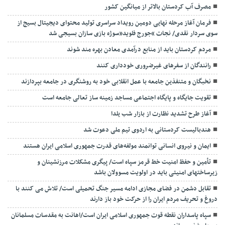
مصرف آب کردستان بالاتر از میانگین کشور
فرمان آغاز مرحله نهایی دومین رویداد سراسری تولید محتوای دیجیتال بسیج از
سوی سردار نقدی/ نجات “جورج فلوید”سوژه بازی سازان بسیجی شد
مردم کردستان باید از منابع درآمدی معادن بهره مند شوند
رانندگان از سفرهای غیرضروری خودداری کنند
نخبگان و متنفذین جامعه با عمل انقلابی خود به روشنگری در جامعه بپردازند
تقویت جایگاه و پایگاه اجتماعی مساجد زمینه ساز تعالی جامعه است
آغاز طرح تشدید نظارت از بازار شب یلدا
هندبالیست کردستانی به اردوی تیم ملی دعوت شد
ایمان و نیروی انسانی توانمند مولفه‌های قدرت جمهوری اسلامی ایران هستند
تأمین و حفظ امنیت خط قرمز سپاه است/ پیگری مشکلات مرزنشینان و
زیرساختهای امنیتی باید در اولویت مسوولان باشد
تقابل دشمن در فضای مجازی ادامه مسیر جنگ تحمیلی است/ تلاش می کنند با
دروغ و تحریف مردم ایران را از حرکت خود باز دارند
سپاه پاسداران نقطه قوت جمهوری اسلامی ایران است/اهانت به مقدسات مسلمانان