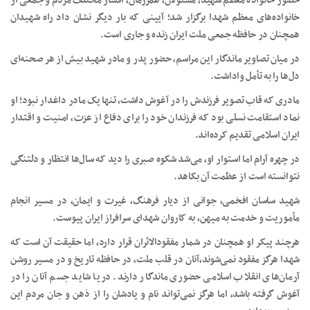
حضور خانواده معظم شهید، مسئولان، همرزمان، اقشار مختلف مردم و جمعی از
خانواده‌های معظم شهدا برگزار شد؛ آیینی که بار دیگر نشان داد راه شهیدان
همچنان در حافظه جمعی ملت ایران زنده و جاری است.
در میان تصاویر ماندگار این مراسم، حضور پدر و مادر شهید بیش از هر صحنه‌ای
دل‌ها را به تأمل واداشت.
مادری که قاب تصویر فرزندش را در آغوش داشت، تنها یک مادر داغدار نبود؛ او
نماد استقامت نسلی بود که فرزندان خود را برای دفاع از عزت، امنیت و اقتدار
ایران اسلامی تقدیم کرده‌اند.
در چهره آرام اما استوار او، می‌شد شکوه صبری را دید که سال‌ها انتظار و دلتنگی
نتوانسته است از عظمت آن بکاهد.
شهید ساسان افخمی، جوانی از دیار فرهنگ، غیرت و ایمان، در مسیر انجام
مأموریت و خدمت به میهن، به کاروان شهدای سرافراز ایران پیوست.
هرچند پیکر او همچنان در شمار مفقودالاثران قرار دارد، اما حقیقت آن است که
شهدا هرگز مفقود نمی‌شوند،آنان در قلب ملت، در حافظه تاریخ و در مسیر روشن
آرمان‌های انقلاب اسلامی حضوری ماندگار دارند. دریا شاید جسم آنان را در
آغوش گرفته باشد، اما هرگز نمی‌تواند نام و یادشان را از ذهن و جان مردم این