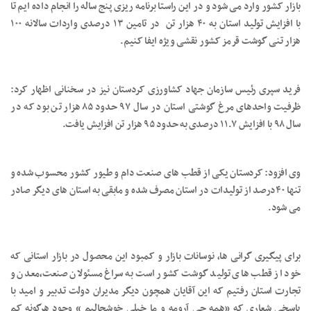
بازار کشور وارد می شود و در این راستا برنامه ریزی پنج ساله را انجام داده ایم تا
با افزایش تولید استان به ۴۰ هزار تن در تامین ۱۳ درصدی واردات سالانه ۱۰۰
هزار تنی گوشت قرمز کشور نقشی ویژه ایفا کنیم.
فرید سپری رئیس سازمان جهاد کشاورزی کردستان نیز در سخنانی اظهار کرد:
ظرفیت واحدهای مرغ گوشتی استان در سال ۹۷ حدود ۸۵ هزار تن بود که در
سال ۹۸ با افزایش ۱۱.۷ درصدی به حدود ۹۵ هزار تن افزایش یافت.
وی افزود: کردستان یکی از قطب های صنعت دام و طیور کشور محسوب شده و
تنها ۴۰درصد از تولیدات در استان مصرف شده و مابقی به استان های دیگر صادر
می شود.
برای پیگیری گرانی ها، نوسانات بازار و کمبود این محصول در بازار استانی که
خود از قطب های تولید گوشت کشور است به سراغ مسئولان صنعت،معدن و
تجارت استان رفتیم که این آقایان همچون دیگر مدیران دولت تدبیر و امید با
پاسخی شعاری که «همه چی آرومه و ما خیلی خوشحالیم » وجود هرگونه کم