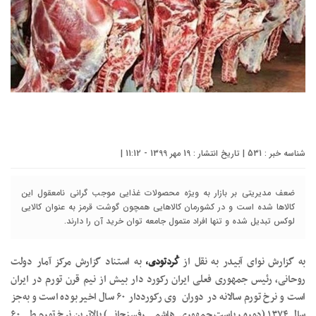
شناسه خبر : 531 | تاریخ انتشار : 19 مهر 1399 - 11:12 |
ضعف مدیریتی بر بازار به ویژه محصولات غذایی موجب گرانی نامعقول این
کالاها شده است و در کشورمان کالاهایی همچون گوشت قرمز به عنوان کالایی
لوکس تبدیل شده و تنها افراد متمول جامعه توان خرید آن را دارند.
به گزارش نوای آبیدر به نقل از
کُردتودی،
به استناد گزارش مرکز آمار دولت
روحانی، رئیس جمهوری فعلی ایران رکورد دار بیش از نیم قرن تورم در ایران
است و نرخ تورم سالانه در دوران وی رکورددار ۶۰ سال اخیر بوده است و به‌جز
سال ۱۳۷۴ (دوره ریاست جمهوری هاشمی رفسنجانی) بالاترین نرخ تورم طی ۶۰