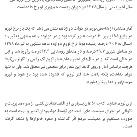
سال اخیر یعنی از سال ۱۳۳۸ در دوران ریاست جمهوری او رخ داده است.
آمار منتشره از شاخص تورم در دولت دوازدهم نشان می‌دهد که یک بار نرخ تورم
در پاییز ۹۸ از مرز ۴۰ درصد عبور کرده بود و در دوازده ماهه منتهی به تیرماه
امسال به ۴۰.۴ درصد رسیده بود؛ نرخ تورم دوازده ماهه منتهی به تیرماه ۱۳۹۸
در مناطق شهری ۳۹.۷درصد و در مناطق روستایی ۴۴.۴درصد برآورد شد و این
در حالی است که او در سال‌های اخیر مدام شعار تورم تک رقمی را تکرار می‌کرد؛
هرچند براساس آمار و روی کاغذ این شعار برای مقطعی نیز محقق شد، ولی نه تنها
دوام نداشت، بلکه باعث شد فنر تورم که فشرده شده بود باز شود و تورم
سرسام‌آور را به ارمغان بیاورد.
این تورم شدید که به اذعان بسیاری از اقتصاددانان ناشی از سوء مدیریت و
ناتوانی در اجرای سیاست های اقتصادی توسط دولتمردان تدبیر و امید است به
صورت مستقیم بر معیشت مردم اثر گذاشته و سفره خانوارها را نشانه گرفته
است.