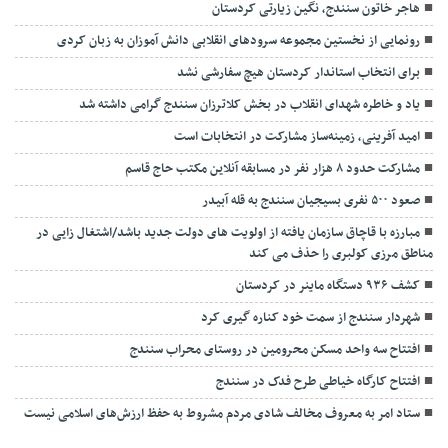
هاجر خاتون سنندج، نگین زیارتی کردستان
رونمایی از نخستین مجموعه سرودهای انقلابی دانش آموزان به زبان کردی
برای انتخاب استاندار کردستان هیچ سفارشی نشد
یاد و خاطره شهدای انقلاب در بخش کلاترزان سنندج گرامی داشته شد
امید آفرینی، زمینه‌ساز مشارکت در انتخابات است
مشارکت حدود ۸ هزار نفر در مسابقه آنلاین مکتب حاج قاسم
صعود ۵۰۰ نفری بسیجیان سنندج به قله آبیدر
مبارزه با قاچاق سازمان یافته از اولویت های دولت جدید باشد/اشتغال زایی در
مناطق مرزی کولبری را حذف می کند
کشف ۹۳۶ دستگاه ماینر در کردستان
شهردار سنندج از سمت خود کناره گیری کرد
افتتاح سه واحد مسکن محرومین در روستای محراب سنندج
افتتاح کارگاه خیاطی طرح فدک در سنندج
ستاد امر به معروف مخالف شادی مردم مشروط به حفظ ارزش‌های اسلامی نیست