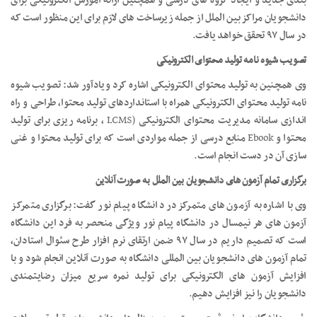
بندی جدید و ایجاد گروه های درسی و همچنین ارائه آموزش الکترونیکی برای
دانشجویان مراکز بین الملل از جمله زیرساخت های لازم برای این منظور است که
در سال ۹۷ تحقق خواهد یافت
.
تصویب شیوه نامه تولید محتوای الکترونیکی
وی همچنین به تولید محتوای الکترونیکی اشاره کرد ویادآور شد: تصویب شیوه
نامه تولید محتوای الکترونیکی همراه با استانداردهای تولید محتوا، طراحی و راه
اندازی سامانه مدیریت محتوای الکترونیکی
LCMS)
، برنامه ریزی برای تولید
محتوا و
Ebook
منابع درسی از جمله مواردی است که برای تولید محتوا و غنی
سازی آن در دست انجام است
.
برگزاری تمام آزمون های دانشجویان بین الملل به صورت آنلاین
وی با اشاره به آزمون های متمرکز در دانشگاه پیام نور گفت: برگزاری متمرکز
آزمون های هر نیمسال در دانشگاه پیام نور ویژگی منحصر به فرد این دانشگاه
است که تصمیم داریم در سال ۹۷ ضمن ارتقای نرم افزار طرح سئوال استادان،
تمام آزمون های دانشجویان بین المللی دانشگاه به صورت آنلاین انجام شود و با
افزایش آزمون های الکترونیکی برای تولید نمره سریع میزان رضایتمندی
دانشجویان را نیز افزایش دهیم
.