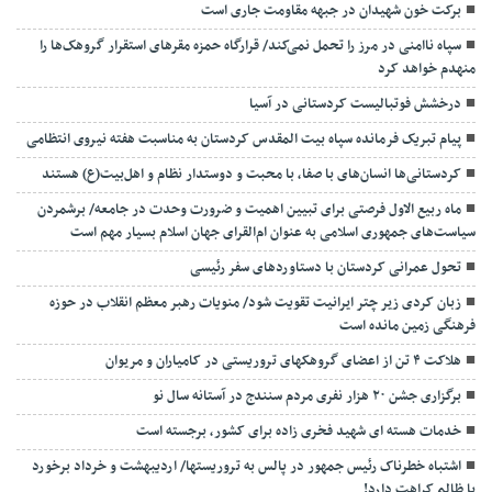
برکت خون شهیدان در جبهه مقاومت جاری است
سپاه ناامنی در مرز را تحمل نمی‌کند/ قرارگاه حمزه مقرهای استقرار گروهک‌ها را
منهدم خواهد کرد
درخشش فوتبالیست کردستانی در آسیا
پیام تبریک فرمانده سپاه بیت المقدس کردستان به مناسبت هفته نیروی انتظامی
کردستانی‌ها انسان‌های با صفا، با محبت و دوستدار نظام و اهل‌بیت(ع) هستند
ماه ربیع الاول فرصتی برای تبیین اهمیت و ضرورت وحدت در جامعه/ برشمردن
سیاست‌های جمهوری اسلامی به عنوان ام‌القرای جهان اسلام بسیار مهم است
تحول عمرانی کردستان با دستاوردهای سفر رئیسی
زبان کردی زیر چتر ایرانیت تقویت شود/ منویات رهبر معظم انقلاب در حوزه
فرهنگی زمین مانده است
هلاکت ۴ تن از اعضای گروهکهای تروریستی در کامیاران و مریوان
برگزاری جشن ۲۰ هزار نفری مردم سنندج در آستانه سال نو
خدمات هسته ای شهید فخری زاده برای کشور، برجسته است
اشتباه خطرناک رئیس جمهور در پالس به تروریستها/ اردیبهشت و خرداد برخورد
با ظالم کراهت دارد!