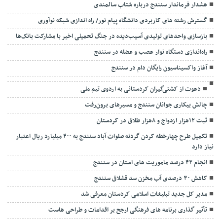
هشدار فرماندار سنندج درباره شتاب سالمندی
گسترش رشته های کاربردی دانشگاه پیام نور/ راه اندازی شبکه نوآوری
بازسازی واحدهای تولیدی آسیب‌دیده در جنگ تحمیلی اخیر با مشارکت بانک‌ها
راه‌اندازی دستگاه نوار عصب و عضله در سنندج
آغاز واکسیناسیون رایگان دام در سنندج
دعوت از کشتی‌گیران کردستانی به اردوی تیم ملی
چالش بیکاری جوانان سنندج و مسیرهای برون‌رفت
ثبت ۱۲هزار ازدواج و ۸هزار طلاق در کردستان
تکمیل طرح چهارخطه کردن گردنه صلوات آباد سنندج به ۴۰۰ میلیارد ریال اعتبار
نیاز دارد
انجام ۴۲ درصد ماموریت های استان در سنندج
کاهش ۳۰ درصدی آب مخزن سد قشلاق سنندج
مدیر کل جدید تبلیغات اسلامی کردستان معرفی شد
تأثیر گذاری برنامه های فرهنگی ارجح بر اقدامات و طراحی هاست