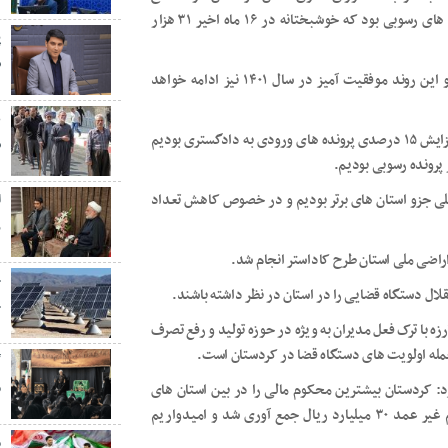
اظهار کرد: کردستان در سال ۹۹ آخرین استان در خصوص پرونده های رسوبی بود که خوشبختانه در ۱۶ ماه اخیر ۳۱ هزار
پ
ش
وی افزود: در سال ۱۴۰۰ بیش از ۲۱ هزار پرونده کسر شده است و این روند موفقیت آمیز در سال ۱۴۰۱ نیز ادامه خواهد
ع
رئیس کل دادگستری کردستان اعلام کرد: در سال گذشته شاهد افزایش ۱۵ درصدی پرونده های ورودی به دادگستری بودیم
س
لی جزو استان های برتر بودیم و در خصوص کاهش تعداد
ر
ج
ال دستگاه قضایی را در استان در نظر داشته باشند.
خ
ه با ترک فعل مدیران به ویژه در حوزه تولید و رفع تصرف
جمله اولویت های دستگاه قضا در کردستان است.
گ
م
: کردستان بیشترین محکوم مالی را در بین استان های
کشور دارد و سال گذشته در جشن گلریزان آزادی زندانیان جرایم غیر عمد ۳۰ میلیارد ریال جمع آوری شد و امیدواریم
م