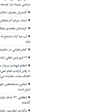
مردمی زمینه ساز توسعه 
گسترش مصرف دخانیات؛
دیدار مردم آذربایجان 
کردستان مقصدی نوظه
آب سد آزاد سنندج به
یابد
کتاب‌خوانی در حاشیه
۱۲ فروردین تجلی اراده ملتی بزرگ
انتقام شهادت سردار 
با رفتن ترامپ تمام نمی‌
اهداف ملت، حمایت می‌ک
تمامی مستضعفین جها
ایران است
تعطیلی ۱۴۱ و
گذشته
برگزاری چهارمین جشنو