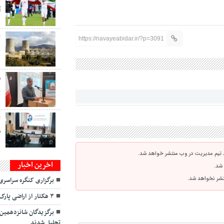
آ
ت
https://navayeabidar.ir/?p=3091
ب
س
ب
ت
ص
 تیم مدیریت در وب منتشر خواهد شد.
اخرین اخبار
 شد.
نتشر نخواهد شد.
برگزاری کنگره سراسر
۳ هکتار از اراضی پارک کودک در سنندج نهال کاری شد
برگزیدگان شانزدهمین
تجلیل شدند