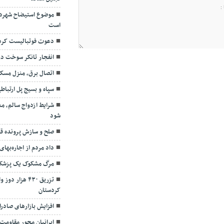
موضوع استیضاح شهرد
است
دعوت فوتبالیست کردست
انفجار تانکر سوخت در
اتصال برق، منزل مسکو
سپاه و بسیج پل ارتبا
شرایط ازدواج سالم، مع
شود
صلح و سازش پرونده قتل پس از ۶
داد مردم از اجاره‌بها
مرگ مشکوک یک پزشک 
تزریق ۴۳۰ هزا
کردستان
افزایش بازارهای صادر
ایرانیان محور مقاوم