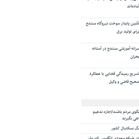
ماده‌اند
أمین پایدار سوخت نیروگاه سنندج
رای تولید برق
رانه آموزشی سنندج در آستانه
حران
سریع رسیدگی قضایی با عملکرد
حیح قاضی و وکیل
گوی مردم باشند/اجازه ندهیم
اهی بگیرند
یگ بسکتبال کشور
 در شبکه سعودی انگلیسی قهرمان