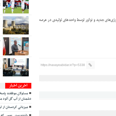
آ
وژی‌های جدید و نوآور توسط واحدهای تولیدی در عرصه
ت
ب
س
ب
ت
https://navayeabidar.ir/?p=5338
ص
اخرین اخبار
مسئولان موظفند پاسخ
دشمنان از آب گل آلود م
میزبانی کردستان از ل
راننده مینی بوسی که