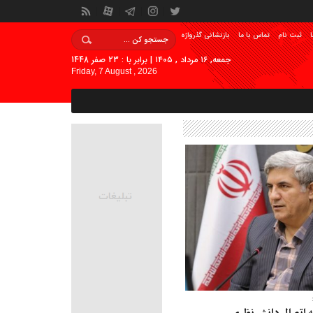
ا
ثبت نام
تماس با ما
بازنشانی گذرواژه
جمعه, ۱۶ مرداد , ۱۴۰۵ | برابر با : 23 صفر 1448
Friday, 7 August , 2026
 اتصال دانش نظری