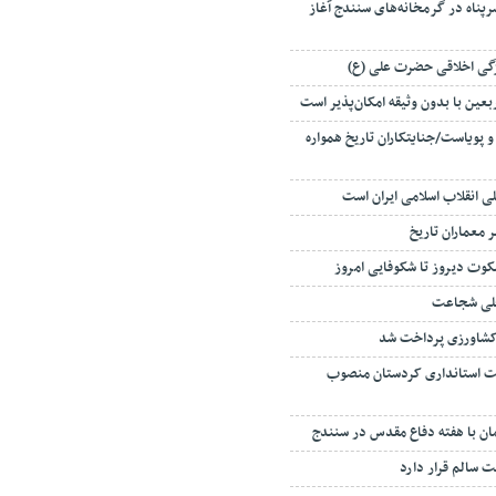
سرپناه در گرمخانه‌های سنندج آغاز
ژگی اخلاقی حضرت علی (ع)
عین با بدون وثیقه امکان‌پذیر است
 پویاست/جنایتکاران تاریخ همواره
 انقلاب اسلامی ایران است
 معماران تاریخ
سکوت دیروز تا شکوفایی امروز
جلی شجاعت
ای ۲ معاونت استانداری کردستان منصوب
 سالم قرار دارد