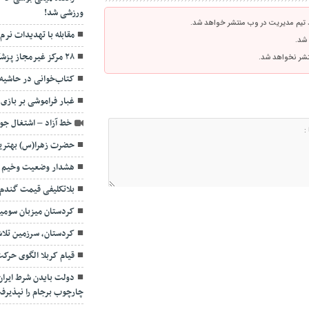
ورزشی شد!
 تیم مدیریت در وب منتشر خواهد شد.
مقابله با تهدیدات نرم
 شد.
۲۸ مرکز غیرمجاز پزشکی در کردستان پلمب شد
نتشر نخواهد شد.
کتاب‌خوانی در حاشیه
غبار فراموشی بر بازی
خط آزاد – اشتغال جوا
حضرت زهرا(س) بهترین
هشدار وضعیت وخیم ک
بلاتکلیفی قیمت گندم ت
کردستان میزبان سومین مه
کردستان، سرزمین تلاش
قیام کربلا الگوی حر
دولت بایدن شرط ایران 
چارچوب برجام را نپذیرف