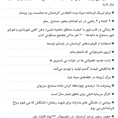
نیاز دارد
پیام تبریک فرمانده سپاه بیت المقدس کردستان به مناسبت روز پرستار
۴ کشته و ۴ زخمی در دو تصادف محور سنندج _سقز
زندگی در قلب شهر با کیفیت مناطق حاشیه نشین/ دهن کجی شهرداری و شورای
شهر سنندج به دغدغه ۲۰۰۰ نفر ساکن مجتمع مسکونی ادب
استفاده از ظرفیت‌های کردستان در راستای توسعه
آرزوی شعرخوانی که ناتمام ماند
رانت جدید خصولتی ها در دولت بی تدبيری ها
بلاتکلیفی قیمت گندم تولید را تهدید می‌کند
مرگ آرزوها در حلقه‌های سیاه دود
پیشرفت ۱۵ درصدی چهارخطه کردن جاده سنندج ـ مریوان
کارگر سرمایه اصلی برای تحقق شعار سال است
روایتی از دلتنگی های مادرانه برای شهید رمضان؛ دلتنگش که می شوم سراغ
فرزندانش می روم
حضور پرشور مردم کردستان در راهپیمائی ۲۲نماد اقتدار ملی