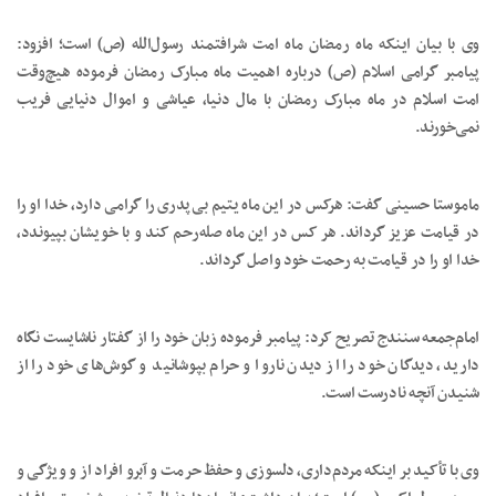
وی با بیان اینکه ماه رمضان ماه امت شرافتمند رسول‌الله (ص) است؛ افزود:
پیامبر گرامی اسلام (ص) درباره اهمیت ماه مبارک رمضان فرموده هیچ‌وقت
امت اسلام در ماه مبارک رمضان با مال دنیا، عیاشی و اموال دنیایی فریب
نمی‌خورند.
ماموستا حسینی گفت: هرکس در این ماه یتیم بی‌پدری را گرامی دارد، خدا او را
در قیامت عزیز گرداند. هر کس در این ماه صله‌رحم کند و با خویشان بپیوندد،
خدا او را در قیامت به رحمت خود واصل گرداند.
امام‌جمعه سنندج تصریح کرد: پیامبر فرموده زبان خود را از گفتار ناشایست نگاه
دارید، دیدگان خود را از دیدن ناروا و حرام بپوشانید و گوش‌های خود را از
شنیدن آنچه نادرست است.
وی با تأکید بر اینکه مردم‌داری، دلسوزی و حفظ حرمت و آبرو افراد از و ویژگی و