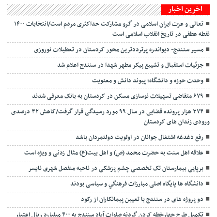
اخرین اخبار
تعالی و عزت ایران اسلامی در گرو مشارکت حداکثری مردم است/انتخابات ۱۴۰۰
نقطه عطفی در تاریخ انقلاب اسلامی است
مسیر سنندج- دیواندره پرترددترین محور کردستان در تعطیلات نوروزی
جزئیات استقبال و تشییع پیکر مطهر شهدا در سنندج اعلام شد
وحدت حوزه و دانشگاه؛ پیوند دانش و معنویت
۶۷۹ متقاضی تسهیلات نوسازی مسکن در کردستان به بانک معرفی شدند
۳۷۴ هزار پرونده قضایی در سال ۹۹ مورد رسیدگی قرار گرفت/کاهش ۳۲ درصدی
ورودی زندان های کردستان
رفع دغدغه اشتغال جوانان در اولویت دولتمردان باشد
علاقه اهل سنت به حضرت محمد (ص) و اهل بیت(ع) مثال‌ زدنی و ویژه است
برپایی بیمارستان تک تخصصی چشم پزشکی در ناحیه منفصل شهری نایسر
دانشگاه ها پایگاه اصلی مبارزات فرهنگي و سیاسی بودند
دو پروژه های در سنندج با تعیین پیمانکاران از رکود
تکمیل طرح چهارخطه کردن گردنه صلوات آباد سنندج به ۴۰۰ میلیارد ریال اعتبار