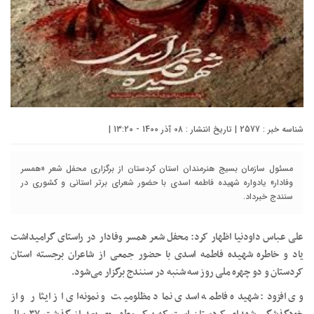
شناسه خبر : 2577 | تاریخ انتشار : 08 آذر 1400 - 13:20 |
مسئول سازمان بسیج هنرمندان استان کردستان از برگزاری محفل شعر «همسر
وفادار» یادواره شهیده فاطمه اسدی با حضور شعرای برتر استانی و کشوری در
سنندج خبرداد.
علی عباس داودنیا اظهار کرد: محفل شعر همسر وفادار در راستای گرامیداشت
یاد و خاطره شهیده فاطمه اسدی با حضور جمعی از شاعران برجسته استان
کردستان و دو چهره ملی روز سه شنبه در سنندج برگزار می‌شود.
وی افزود: شهیده فاطمه اسدی نماد مظلومیت و نمونه‌ای از ایثار و از