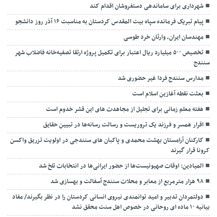
شهرداری برای ساماندهی دستفروشان اقدام کند
پیام تبریک فرمانده سپاه بیت المقدس کردستان به مناسبت ۱۶ آذر روز دانشجو
مهندسان ایران، وارثان خرد طوسی
تخصیص ۵۰۰ میلیارد ریال اعتبار برای تکمیل پروژه ارتقا تصفیه‌خانه فاضلاب شهر
سنندج
مدارس سنندج فردا غیر حضوری شد
بعثت نقطه آغازین اسلام است
هفته معلم زمانی برای تجلیل از مجاهدت های این قشر خدوم است
اقرار همسر و فرزند یک تروریست و رسالت رسانه‌‌ها در تبیین حقایق
کارکنان آرامستان بهشت محمدی و پاکبان های سنندجی در اولویت تزریق واکسن
کرونا قرار گیرند
المیادین: اوقات صهیونیست‌ها از حضور ایرانی‌ها در انتخابات تلخ شد
۹۸ هزار مترمربع از معابر و محلات سنندج آسفالت و بهسازی شد
دولتمردان تدبیر و امید توانمندی نیروی انسانی کردستان را در نظر بگیرند/ مفاد
بیانیه ۱۰ ماده ای روحانی در خصوص اهل سنت محقق نشد