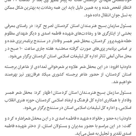
خودگذشگی شهدای کردستان است که پیکر مطهر وی بعد از گذشت ۳۷ سال
انتظار تفحص شده و به همین دلیل باید این همه رشادت به بهترین شکل ممکن
به نسل جوان انتقال داده شود.
مسئول سازمان بسیج هنرمندان استان کردستان تصریح کرد: در راستای معرفی
بخشی از ایثارگری ها و رشادت‌های شهیده فاطمه اسدی و دیگر شهدای مظلوم
خطه شهیدپرور کردستان، محفل شعر همسر وفادار در سنندج برنامه‌ریزی شده و
بر اساس برنامه‌ریزی‌های صورت گرفته سه‌شنبه هفته جاری ساعت ۱۰ صبح در
محل سالن آمفی تئاتر اداره کل تبلیغات اسلامی استان کردستان برگزار می‌شود.
داودنیا افزود: در این محفل شعر علاوه بر شعرخوانی تعدادی از شاعران برجسته
استان کردستان، از حضور شاعر برجسته کشوری میلاد عرفان‌پور نیز بهره‌مند
خواهیم شد.
مسئول سازمان بسیج هنرمندان استان کردستان اظهار کرد: محفل شعر همسر
وفادار با همکاری اداره کل فرهنگ و ارشاد اسلامی کردستان، حوزه هنری انقلاب
اسلامی، و اداره کل تبلیغات اسلامی استان در سنندج برگزار می‌شود.
داودنیا به حضور خانواده شهیده فاطمه اسدی در این محفل شعراشاره کرد و
گفت: در این مراسم با حضور مدیران و مسئولان استان، از دختر شهیده فاطمه
اسدی تقدیر و تجلیل به عمل می‌آید.