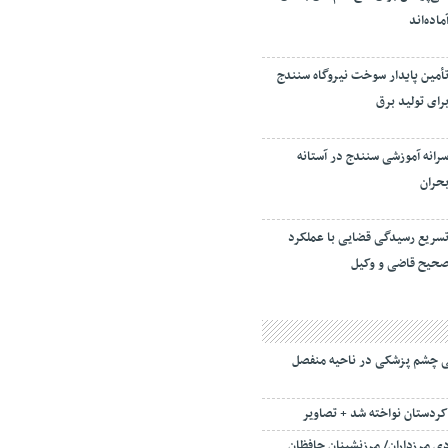
ماده‌اند
أمین پایدار سوخت نیروگاه سنندج
رای تولید برق
رانه آموزشی سنندج در آستانه
حران
سریع رسیدگی قضایی با عملکرد
حیح قاضی و وکیل
 چشم پزشکی در ناحیه منفصل
ردستان نواخته شد + تصاویر
ی مرزداران/ مرزنشینان حافظان