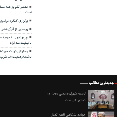
مصدر تشریع همه مسلما
است
برگزاری کنگره سراسر
رونمایی از قرآن خطی 
بهره‌مندی 
باکیفیت سد آزاد
مسئولان دولت سیزدهم
باشند/وضعیت آب شرب س
جدیدترین مطالب
توسعه شهرک صنعتی بیجار در
دستور کار است
جهاددانشگاهی نقطه اتصال