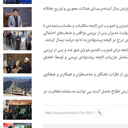
رض سال آینده برمبنای عدالت محوری و توزیع عادلانه
پ
ش
تدوین و تصویب این لایحه مکاتبات و جلسات متعددی با
ر نهایت مدیران پس از بررسی نواقص و ضعف‌های احتمالی
ع
ی درج در لایحه پیشنهادی به اداره درآمد ارسال کردند.
س
ایحه برای تصویب تقدیم شورای شهر شد و پس از بررسی
ناسان جزییات لایحه پیشنهادی بررسی و توسط اعضای
ر
: در راستای تهیه و تدوین لایحه بودجه ۱۴۰۲ شهرداری از نظرات نخبگان و صاحبنظران و همکاری و همفکری
ج
خ
ارض اطلاع حاصل کنند می توانند به سامانه شفافیت در
گ
م
https://navayeabidar.ir/?p=3915
م