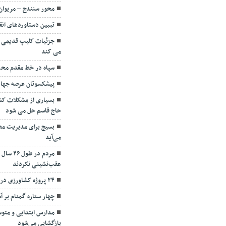
محور سنندج – مریوان
تببین دستاوردهای انق
جزئیات کلیپ قدیمی ا
می کند
سپاه در خط مقدم محر
پیشکسوتان عرصه جهاد
بسیاری از مشکلات کشو
حاج قاسم حل می شود
بسیج برای مدیریت مص
می‌آید
مردم در 
عقب‌نشینی نکردند
۲۴ پروژه کشاورزی در سنندج افتتاح شد
چهار ستاره گمنام بر 
مدارس ابتدایی و متوس
بازگشایی می‌شود