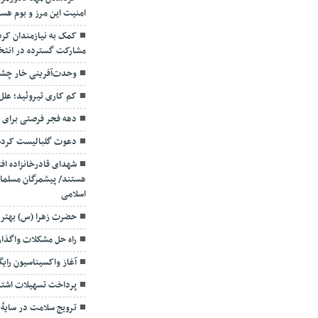
امنیت این مرز و بوم هس
کمک به نیازمندان کرد
مشارکت گسترده در انتخابات ۱۴۰۰ ضرورتی انکار
وحدت‌آفرینی خار چش
کم کاری تیروئید؛ علل،
دهه فجر فرصتی برای 
دعوت گلبالیست کردست
شهدای قادرخانزاده اف
هستند/ پیشمرگان مسلمان
اسلامی
حضرت زهرا (س) بهتری
راه حل مشکلات واگذار
آغاز واکسیناسیون رای
پرداخت تسهیلات اشتغا
ترویج سلامت در سایهٔ