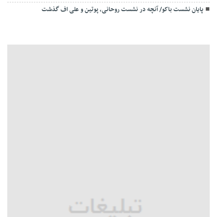
پایان نشست باکو/ آنچه در نشست روحانی، پوتین و علی اف گذشت