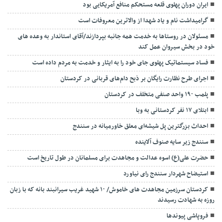
ایران دوران پهلوی قلعه مستحکم منافع آمریکایی بود
گرامیداشت نام و یاد شهدا از والاترین معروفات است
مسئولان در روستاها به خدمت همه جانبه بپردازند/آقای استاندار به وعده های
خود در بخش سیروان عمل کند
فساد سیستماتیک پهلوی جای خود را به ایثار و خدمت به مردم داده است
اجرای طرح نظارت رایگان بر ذبح دام‌های قربانی در کردستان
پلمب ۱۹۰ واحد صنفی متخلف در کردستان
ابتلای ۱۷ نفر کردستانی به وبا
احداث بزرگترین پل شیشه‌ای معلق خاورمیانه در سنندج
سنندج زیر سایه صنوف آلاینده
حضرت علی(ع) اسوه عدالت و مجاهدت برای مسلمانان در طول تاریخ است
استیضاح شهردار سنندج رای نیاورد
کردستان سرزمین مجاهدت های خاموش/ ۱۰ شهید غریب سیرانبند بانه که با زبان
روزه به شهادت رسیدند
فروپاشی پیوندها