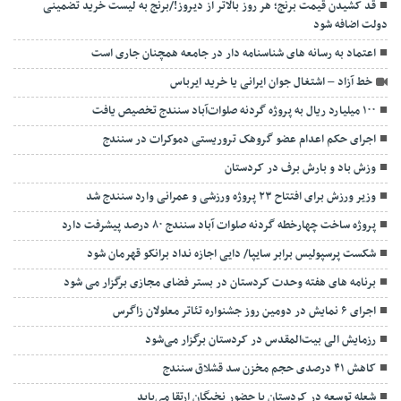
قد کشیدن قیمت برنج؛ هر روز بالاتر از دیروز!/برنج به لیست خرید تضمینی
دولت اضافه شود
اعتماد به رسانه های شناسنامه دار در جامعه همچنان جاری است
خط آزاد – اشتغال جوان ایرانی یا خرید ایرباس
۱۰۰ میلیارد ریال به پروژه گردنه صلوات‌آباد سنندج تخصیص یافت
‌اجرای حکم اعدام عضو گروهک تروریستی دموکرات در سنندج
وزش باد و بارش برف در کردستان
وزیر ورزش برای افتتاح ۲۳ پروژه ورزشی و عمرانی وارد سنندج شد
پروژه ساخت چهارخطه گردنه صلوات آباد سنندج ۸۰ درصد پیشرفت دارد
شکست پرسپولیس برابر سایپا/ دایی اجازه نداد برانکو قهرمان شود
برنامه های هفته وحدت کردستان در بستر فضای مجازی برگزار می شود
اجرای ۶ نمایش در دومین روز جشنواره تئاتر معلولان زاگرس
رزمایش الی بیت‌المقدس در کردستان برگزار می‌شود
کاهش ۴۱ درصدی حجم مخزن سد قشلاق سنندج
شعله توسعه در کردستان با حضور نخبگان ارتقا می‌یابد