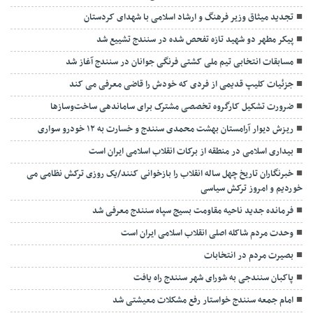
تجدید میثاق وزیر فرهنگ و ارشاد اسلامی با شهدای کردستان
پیکر مطهر دو شهید تازه تفحص شده در سنندج تشییع شد
مسابقات انتخابی تیم ملی کشتی فرنگی جوانان در سنندج آغاز شد
جزئیات کلیپ قدیمی از فردی که خودش را قاضی معرفی می کند
ضرورت تشکیل کارگروه تخصصی مشترک برای ساماندهی ساخت‌وسازها
ریزش دیوار آرامستان بهشت محمدی سنندج و خسارت به ۱۲ خودرو سواری
بیداری اسلامی در منطقه از برکات انقلاب اسلامی ایران است
خبرنگاران تاریخ چهل ساله انقلاب را بازخوانی کنند/یک روزی ترکش نظامی می
خوردیم و امروز ترکش سیاسی
فرمانده جدید ناحیه مقاومت بسیج سپاه سنندج معرفی شد
وحدت مردم شاکله اصلی انقلاب اسلامی ایران است
بصیرت مردم در انتخابات
پاکبان سنندجی به شورای شهر سنندج راه یافت
امام جمعه سنندج خواستار رفع مشکلات معیشتی شد