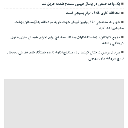
یک واحد صنفی در پاساژ حبیبی سنندج طعمه حریق شد
محافظه کاری خلاف مرام بسیجی است
شهروند سنندجی ۱۵۰ میلیون تومان جهت خرید سردخانه به آرامستان بهشت
محمدی اهدا کرد
تجمع کارکنان بازنشسته ادارات مختلف سنندج برای اجرای همسان سازی حقوق
دریافتی ماهانه
سريال بريدن درختان كهنسال در سنندج ادامه دارد/ دستگاه های نظارتی بیخيال
تاراج سرمايه های عمومی