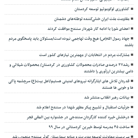
کشاورزی لوکوموتیو توسعه کردستان
مقاومت ملت ایران خنثی‌کننده توطئه‌های دشمنان
اعضای شورا با ادامه کار شهردار سنندج موافقت کردند
جهاد رسول الله(ص) هیچ وقت تهاجمی نبوده است/مسئولان باید پاسخگوی مردم
باشند
مشارکت مردم در انتخابات از مهمترین نیازهای کشور است
رشد۳۷ درصدی صادرات محصولات کشاورزی در کردستان/ محصولات شیلاتی و
دامی بیشترین ارزآوری را داشتند
قدردان تلاش های ایثارگرانه نیروهای امنیتی هستیم/اهل بیت(ع) سرچشمه پاکی
ها و خوبی ها هستند
بیانات رهبر انقلاب منتشر شد
جزئیات استقبال و تشییع پیکر مطهر شهدا در سنندج اعلام شد
درخشش خیره کننده کارگردان سنندجی در جشنواره بین المللی فجر
ساخت ۴۵ مدرسه توسط خیرین کردستانی در سال ۹۹
سرپرست معاونت توسعه مدیریت و منابع بیمارستان کوثر سنندج منصوب شد