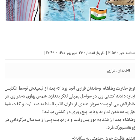
شناسه خبر : 2156 | تاریخ انتشار : 26 شهریور 1400 - 17:49 |
#خاندان_فراری
اوج حقارت
رضاشاه
وخاندان فراری آنجا بود که بعد از تبعیدش توسط انگلیس
اجازه دادند کشتی وی در سواحل بمبئی لنگر بندازد. شمس
پهلوی
دختر وی در
خاطراتش می نویسد: سرباز هندی از طرف نائب السلطنه هند آمد و گفت شما
حق پیاده شدن ندارید و باید پنج روزی در کشتی بمانید!
رضاشاه بعد از هند به موریس رفت و در نهایت پس از سه سال سرگردانی در
ژوهانسبورگ مُرد.
اینهم عاقبت خوش خدمتی به بیگانه!-