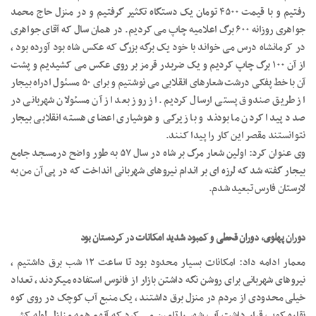
رفتیم و با قیمت ۴۵۰۰ تومان یک دستگاه تکثیر گرفتیم و در منزل حاج محمد
جواهری روزانه ۶۰۰ برگ اعلامیه چاپ می کردیم. در همان سال که آقای جواهری
در کرمانشاه درس می خواند با خود یک برگه بزرگ که عکس شاه بود آورده بود ،
از آن ۱۰۰ برگ چاپ کردیم و یک ضربدر قرمز بر روی عکس می کشیدیم و پشت
آن با خط پفکی درشت شعارهای انقلابی می نوشتیم و برای ۵۰ مسئول ادراه بیجار
از طریق صندوق پستی ارسال کردیم. از روز بعد از آن مسئولان شهربانی در
صدد پیدا کردن ما بودند و با زیرکی و هوشیاری اعضای هسته انقلابی بیجار
نتوانستند مقصر این کار را پیدا کنند.
وی عنوان کرد: اولین شعار مرگ بر شاه در سال ۵۷ به طور واضح درمسجد جامع
بیجار گفته شد که لرزه ای بر اندام نیروهای شهربانی انداخت که در پی آن من به
لارستان فارس تبعید شدم.
دوران پهلوی، دوران قحطی و کمبود شدید امکانات در کردستان بود
معمار ادامه داد: امکانات بسیار محدود بود تا ساعت ۱۲ شب برق داشتیم ،
نیروهای شهربانی برای روشن نگه داشتن بازار از فانوس استفاده میکردند ، تعداد
خیلی محدودی از مردم در منزل برق داشتند ، یک منبع آب کوچک در روی کوه
نقاره کوب قرار داشت آب شهر را تامین می کرد که آنهم همه منازل لوله کشی