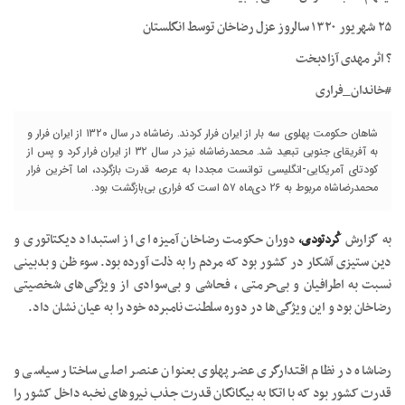
۲۵ شهریور ۱۳۲۰ سالروز عزل رضاخان توسط انگلستان
? اثر مهدی آزادبخت
#خاندان_فراری
شاهان حکومت پهلوی سه بار از ایران فرار کردند. رضاشاه در سال ۱۳۲۰ از ایران فرار و
به آفریقای جنوبی تبعید شد. محمدرضاشاه نیز در سال ۳۲ از ایران فرار کرد و پس از
کودتای آمریکایی-انگلیسی توانست مجددا به عرصه قدرت بازگردد، اما آخرین فرار
محمدرضاشاه مربوط به ۲۶ دی‌ماه ۵۷ است که فراری بی‌بازگشت بود.
به گزارش
کُردتودی،
دوران حکومت رضاخان آمیزه ای از استبداد دیکتاتوری و
دین ستیزی آشکار در کشور بود که مردم را به ذلت آورده بود. سوء ظن و بدبینی
نسبت به اطرافیان و بی‌حرمتی ، فحاشی و بی‌سوادی از ویژگی‌های شخصیتی
رضاخان بود و این ویژگی‌ها در دوره سلطنت نامبرده خود را به عیان نشان داد.
رضاشاه در نظام اقتدارگری عضر پهلوی بعنوان عنصر اصلی ساختار سیاسی و
قدرت کشور بود که با اتکا به بیگانگان قدرت جذب نیروهای نخبه داخل کشور را