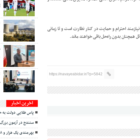
آ
ت
 نیازمند احترام و حمایت در کنار نظارت است و تا زمانی
ب
ل همچنان بدون راه‌حل باقی خواهند ماند.
س
ب
ت
https://navayeabidar.ir/?p=5842
ص
اخرین اخبار
پاس طلایی دولت به خ
سنندج در آزمون بزرگ 
بهرمندی یک هزار و ۸۴۸ زائر از خدمات درمانی کردستان