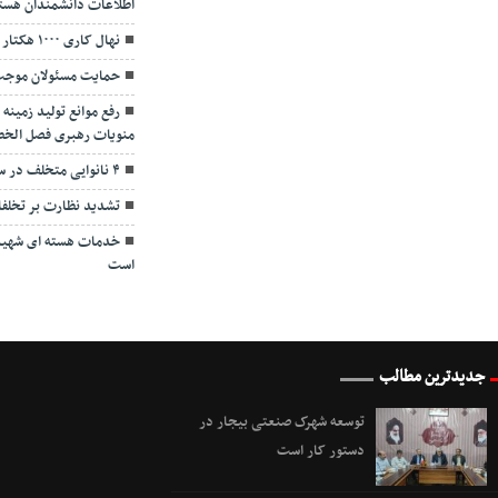
اطلاعات دانشمندان هست
نهال کاری ۱۰۰۰ هکتار از اراضی پایاب سد آزاد سنندج
حمایت مسئولان موجب
رفع موانع تولید زمین
منویات رهبری فصل الخ
۴ نانوایی متخلف در سنندج پلمپ شد
تشدید نظارت بر تخلفات
خدمات هسته ای شهید 
است
جدیدترین مطالب
توسعه شهرک صنعتی بیجار در
دستور کار است