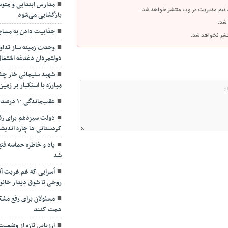
مدارس ابتدایی و متوس
 تیم مدیریت در وب منتشر خواهد شد.
بازگشایی می‌شود
 شد.
جذابیت دادن به مساجد
نتشر نخواهد شد.
وحدت زمینه ساز تداو
دولتمردان دغدغه اشتغال
شهید سلیمانی خار چشم
مبارزه با استکبار بر زمین
عقب‌ماندگی ۱۰ درصدی کردستان در آسفالت روستایی
دولت سیزدهم برای ر
کردستانی ها چاره اندیش
یاد و خاطره حماسه فت
شد
اُسرایی که غم غربت آنه
روحی تا شوق دیدار خانوا
مسئولان برای رفع مش
همت کنند
ارزیابی تازه از وضعی