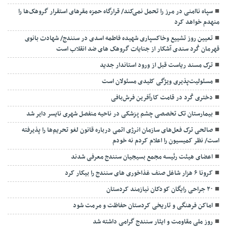
سپاه ناامنی در مرز را تحمل نمی‌کند/ قرارگاه حمزه مقرهای استقرار گروهک‌ها را
منهدم خواهد کرد
تعیین روز تشییع وخاکسپاری شهیده فاطمه اسدی در سنندج/ شهادت بانوی
قهرمان کُرد سندی آشکار از جنایات گروهک های ضد انقلاب است
ترک مسند ریاست قبل از ورود استاندار جدید
مسئولیت‌پذیری ویژگی کلیدی مسئولان است
دختری کُرد در قامت کارآفرین فرش‌بافی
بیمارستان تک تخصصی چشم پزشکی در ناحیه منفصل شهری نایسر دایر شد
صالحی ترک فعل‌های سازمان انرژی اتمی درباره قانون لغو تحریم‌ها را پذیرفته
است/ نظر کمیسیون را اعلام کردم نه خودم
اعضای هیئت رئیسه مجمع بسیجیان سنندج معرفی شدند
کرونا ۶ هزار شاغل صنف غذاخوری های سنندج را بیکار کرد
۲۰ جراحی رایگان کودکان نیازمند کردستان
اماکن فرهنگی و تاریخی کردستان حفاظت و مرمت شود
روز ملی مقاومت و ایثار سنندج گرامی داشته شد