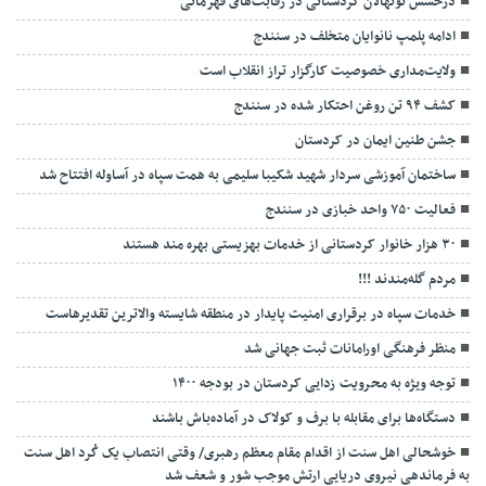
درخشش نونهالان کردستانی در رقابت‌های قهرمانی
ادامه پلمپ نانوایان متخلف در سنندج
ولایت‌مداری خصوصیت کارگزار تراز انقلاب است
کشف ۹۴ تن روغن احتکار شده در سنندج
جشن طنین ایمان در کردستان
ساختمان آموزشی سردار شهید شکیبا سلیمی به همت سپاه در آساوله افتتاح شد
فعالیت ۷۵۰ واحد خبازی در سنندج
۳۰ هزار خانوار کردستانی از خدمات بهزیستی بهره مند هستند
مردم گله‌مندند !!!
خدمات سپاه در برقراری امنیت پایدار در منطقه شایسته والاترین تقدیرهاست
منظر فرهنگی اورامانات ثبت جهانی شد
توجه ویژه به محرویت زدایی کردستان در بودجه ۱۴۰۰
دستگاه‌ها برای مقابله با برف و کولاک در آماده‌باش باشند
خوشحالی اهل سنت از اقدام مقام معظم رهبری/ وقتی انتصاب یک کُرد اهل سنت
به فرماندهی نیروی دریایی ارتش موجب شور و شعف شد