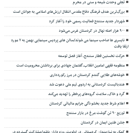
تجلی وحدت شیعه و سنی در محرم
بزرگ‌ترین هدف فرهنگ دفاع مقدس انتقال ارزش‌های اسلامی به جوانان است
شهردار جدید سنندج فعالیت رسمی خود را آغاز کرد
۹۰۰ هزار اصله نهال در کردستان غرس می‌شود
نایسری ها صاحب سینما می شوند/سالن های پردیس سینمایی بهمن به ۷ مورد
ارتقا یافت
حرکت نخستین قطار سنندج، آغاز فصل توسعه
منظومه فقهی امامین انقلاب،گفتمان جهادی برای برداشتن محرومیت است
خوشه‌های طلایی گندم کردستان در مرز رکوردداری
هندبالیست کردستانی به اردوی تیم ملی دعوت شد
گرد و خاک، سلامت گروه‌های پرخطر را تهدید می‌کند
اعلام شرط جدید بخشودگی جرایم مالیاتی کردستان
توزیع ۹۰ تن گوشت مرغ در بازار سنندج
جشن طنین ایمان در کردستان
کمک به نیازمندان کردستانی در اولویت روزه داران باشد/مشارکت گسترده در