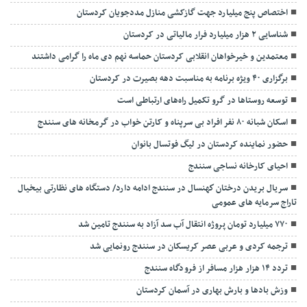
اختصاص پنج میلیارد جهت گازکشی منازل مددجویان کردستان
شناسایی ۲ هزار میلیارد فرار مالیاتی در کردستان
معتمدین و خیرخواهان انقلابی کردستان حماسه نهم دی ماه را گرامی داشتند
برگزاری ۴۰ ویژه برنامه به مناسبت دهه بصیرت در کردستان
توسعه روستاها در گرو تکمیل راه‌های ارتباطی است
اسکان شبانه ۸۰ نفر افراد بی سرپناه و کارتن خواب در گرمخانه های سنندج
حضور نماینده کردستان در لیگ فوتسال بانوان
احیای کارخانه نساجی سنندج
سريال بريدن درختان كهنسال در سنندج ادامه دارد/ دستگاه های نظارتی بیخيال
تاراج سرمايه های عمومی
۷۷۰ میلیارد تومان پروژه انتقال آب سد آزاد به سنندج تامین شد
ترجمه کردی و عربی عصر کریسکان در سنندج رونمایی شد
تردد ۱۴ هزار هزار مسافر از فرودگاه سنندج
وزش بادها و بارش بهاری در آسمان کردستان