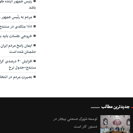
رئیس جمهور آینده جلوه
باشد
مردم به رئیس جمهور
۱۸۸ متکدی در سنندج جمع‌آوری و ساماندهی شدند
خروجی جلسات باید بر
ایمان راسخ مردم ایر
دشمنان شده است
افزایش ۴۰ درصد
سنندج+جدول نرخ
بصیرت مردم در انتخا
جدیدترین مطالب
توسعه شهرک صنعتی بیجار در
دستور کار است