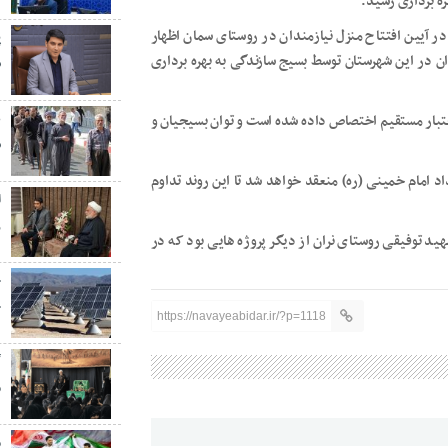
ره برداری رسید.
آیین افتتاح منزل نیازمندان در روستای سمان اظهار
پ
د مسکونی برای نیازمندان در این شهرستان توسط بسیج سازندگی به بهره برداری
ش
ع
ز این واحدها بیش از ۴۰۰ میلیون ریال اعتبار مستقیم اختصاص داده شده است و توان بسیجیان و
س
داد امام خمینی (ره) منعقد خواهد شد تا این روند تداوم
ر
د توفیقی روستای نران از دیگر پروژه هایی بود که در
ج
خ
https://navayeabidar.ir/?p=1118
گ
م
م