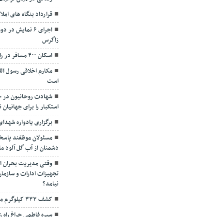
قرارداد بنگاه های املا
اجرای ۶ نمایش در
زاگرس
اسکان ۴۰۰ مسافر در راه‌مانده و بازگشایی راه‌های روستایی
مکارم اخلاقی رسول ا
است
شهادت روحانیون در ح
استکبار را برای جهانیان 
برگزاری یادواره شهد
مسئولان موظفند پاسخ
دشمنان از آب گل آلود م
وقتی مدیریت بحران از
تجهیزات ادارات و سازما
نیامد؟
کشف ۳۳۳ کیلوگرم مواد مخدر در کردستان
سیره فاطمی چراغ راه ز