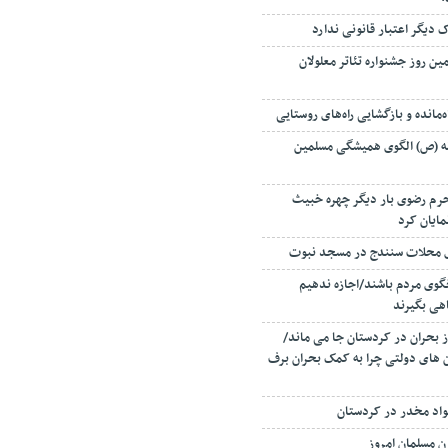
ک دیگر اعتبار قانونی ندارد
 دومین روز جشنواره تئاتر معلولان
لله (ص) الگوی همیشگی مسلمین
رم رضوی بار دیگر چهره خبیث
نمایان کرد
ای محلات سنندج در مسجد نبوت
گوی مردم باشند/اجازه ندهیم
اهی بگیرند
 بحران در کردستان جا می ماند/
ن های دولتی چرا به کمک بحران برف
ن مسلمان امروز