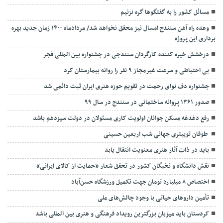
مسائل کشور را به گفتگوها گره نزنیم
وعده راه آهن سنندج امسال نیز محقق نخواهد شد/ مردادماه ۱۴۰۰ زمان جدید بهره
برداری این پروژه
درخشش خیره کننده کارگردان سنندجی در جشنواره بین المللی فجر
بی احتیاطی و سرعت غیرمجاز ۹ نفر را روانه بیمارستان کرد
جشنواره دف نوای رحمت در تقویم حوزه هنری ایران ثبت دائمی شد
صدور ۱۳۶۱ پروانه ساختمانی در سنندج در سال ۹۹
رفع دغدغه مسکن جوانان اولویت کاری مسئولان در دولت سیزدهم باشد
طوفان توییتری جهانی شب اربعین حسینی
باید در ذات آثار هنری معنویت انتقال یابد
نقش دانشگاه و نخبگان کشور در تحقق شعار «حمایت از کالای ایرانی»
اختصاص ۸ میلیارد تومان جهت تکمیل ورزشگاه حسن‌آباد
تأمین داروهای حیاتی با وجود چالش‌های ملی
کردستان باید میزبان بزرگترین رویداد فرهنگی و هنری بین المللی باشد