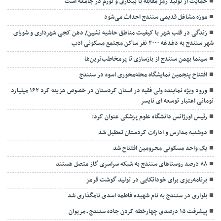
حمایت از تولید رمز مقابله با بیکاری و تورم در جامعه است
موزه مشاغل قدیمی سنندج احداث می‌شود
زندگی در قلب شهر با کیفیت مناطق حاشیه نشین/ دهن کجی شهرداری و شورای
شهر سنندج به دغدغه ۲۰۰۰ نفر ساکن مجتمع مسکونی ادب
سینما بهمن سنندج از بازسازی تا پرمخاطب‌ترین‌ها
افتتاح پنجمین نمایشگاه محله‌محوری اسوه در سنندج
ورود ویژه نماینده ولی فقیه در استان کردستان در خصوص هزینه کرد ۱۶۲ میلیارد
تومانی اعتبار توسعه ای نایسر
رئیس اورژانس دانشگاه علوم پزشکی عنوان کرد:
دوشنبه مدارس و ادارات کردستان تعطیل شد
یک واحد مسکونی محرومین افتتاح شد
۸۸ درصد روستاهای سنندج به شبکه سراسری گاز متصل هستند
برنامه‌ریزی برای خوداتکایی در تولید گوشت قرمز
بلواری در سنندج به نام شهیده فاطمه اسدی نامگذاری شد
پیشرفت ۱۵ درصدی چهارخطه کردن جاده سنندج ـ مریوان