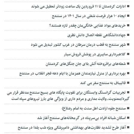
ادارات کردستان تا ۱۱ فروردین یک ساعت زودتر تعطیل می شوند
ایجاد ۱۰ هزار فرصت شغلی در سال ۱۴۰۱ در سنندج
خریدهای مواد غذایی خانگی‌مان چقدر تازه هستند؟
جهاددانشگاهی نقطه اتصال دانش نظری
شهر سنندج به قطب درمان سرطان در غرب کشور تبدیل می شود
کلاهبرداری سایبری در پوشش فروش سیار
شعله‌های برافروخته آتش بلای جان جنگل‌های کردستان
بهره برداری از منزل نیازمندان همزمان با ایام دهه فجر انقلاب در سنندج
قالیباف به سنندج سفر می کند
تجربیات گرانسنگ وابستگان برای تقویت پایگاه های بسیج سنندج مدنظر قرار می
گیرد/معنویت، ولایت مداری و مردم داری از ویژگی های بارز نیروهای سپاه است
سنندج جلوه ارادت اهل سنت به امام رضا(ع)
اسکان شبانه افراد بی‌سرپناه در گرمخانه‌های سنندج آغاز شد
آغاز طرح تشدید نظارت‌های بهداشتی دامپزشکی ویژه شب یلدا در سنندج