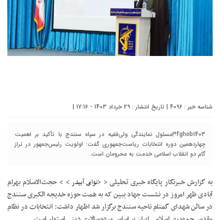
شناسه خبر : 4096 | تاریخ انتشار : 29 خرداد 1403 - 17:16 |
fghob1403*!مسئول نمایندگی ولی‌فقیه در سپاه سنندج با تأکید بر اهمیت
چهاردهمین دوره انتخابات ریاست‌جمهوری گفت: اولویت رئیس‌جمهور در تراز
گام دو انقلاب اسلامی خدمت به محرومان است.
به گزارش خبرنگار پایگاه خبری تحلیلی < <
نوای آبیدر >
> حجت‌الاسلام بهرام
آبادی ظهر امروز در نشست جهاد ببین که به همت حوزه خدیجه الکبری سنندج
در سالن شهدای گمنام ناحیه سنندج برگزار شد اظهار داشت: انتخابات در نظام
مقدس جمهوری اسلامی ایران بر اساس مردم‌سالاری دینی استوار است.