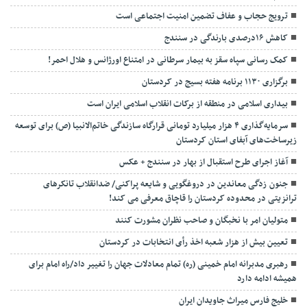
ترویج حجاب و عفاف تضمین امنیت اجتماعی است
کاهش ۱۶درصدی بارندگی در سنندج
کمک رسانی سپاه سقز به بیمار سرطانی در امتناع اورژانس و هلال احمر!
برگزاری ۱۱۳۰ برنامه هفته بسیج در کردستان
بیداری اسلامی در منطقه از برکات انقلاب اسلامی ایران است
سرمایه‌گذاری ۴ هزار میلیارد تومانی قرارگاه سازندگی خاتم‌الانبیا (ص) برای توسعه
زیرساخت‌های آبفای استان کردستان
آغاز اجرای طرح استقبال از بهار در سنندج + عکس
جنون زدگی معاندین در دروغگویی و شایعه پراکنی/ ضدانقلاب تانکرهای
ترانزیتی در محدوده کردستان را قاچاق معرفی می کند!
متولیان امر با نخبگان و صاحب نظران مشورت کنند
تعیین بیش از هزار شعبه اخذ رأی انتخابات در کردستان
رهبری مدبرانه امام خمینی (ره) تمام معادلات جهان را تغییر داد/راه امام برای
همیشه ادامه دارد
خلیج فارس میراث جاویدان ایران