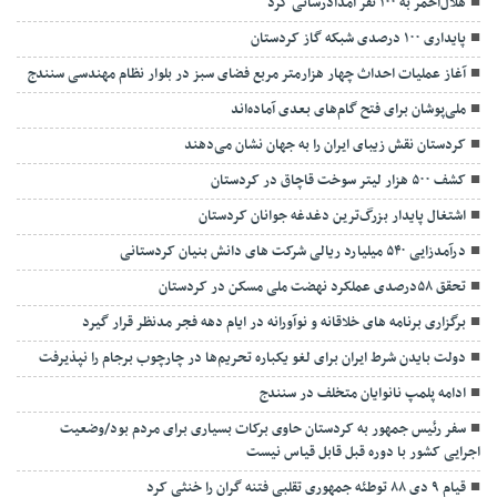
هلال‌احمر به ۱۰۰ نفر امدادرسانی کرد
پایداری ۱۰۰ درصدی شبکه گاز کردستان
آغاز عملیات احداث چهار هزارمتر مربع فضای سبز در بلوار نظام مهندسی سنندج
ملی‌پوشان برای فتح گام‌های بعدی آماده‌اند
کردستان نقش زیبای ایران را به جهان نشان می‌دهند
کشف ۵۰۰ هزار لیتر سوخت قاچاق در کردستان
اشتغال پایدار بزرگ‌ترین دغدغه جوانان کردستان
درآمدزایی ۵۴۰ میلیارد ریالی شرکت های دانش بنیان کردستانی
تحقق ۵۸درصدی عملکرد نهضت ملی مسکن در کردستان
برگزاری برنامه های خلاقانه و نوآورانه در ایام دهه فجر مدنظر قرار گیرد
دولت بایدن شرط ایران برای لغو یکباره تحریم‌ها در چارچوب برجام را نپذیرفت
ادامه پلمپ نانوایان متخلف در سنندج
سفر رئیس جمهور به کردستان حاوی برکات بسیاری برای مردم بود/وضعیت
اجرایی کشور با دوره قبل قابل قیاس نیست
قیام ۹ دی ۸۸ توطئه جمهوری تقلبی فتنه گران را خنثی کرد