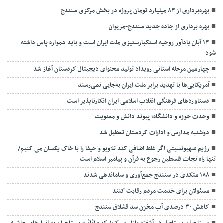
بهره‌برداری از ۸۳ میلیارد تومان پروژه در بخش مرکزی سنندج
بهره برداری از جاده جدید سنندج-مریوان
۱۳ آبان یادآور روحیه استکبارستیزی ملت ایران است و باید همواره پاس داشته
شود
چهارمین مرحله استانی رویداد تولید محتوای دیجیتال کردستان آغاز شد
آمریکایی‌ها با تهدید برابر ملت ایران به‌جایی نمی‌رسند
دستاوردهای فرهنگی انقلاب اسلامی ایران انکارناپذیر است
وحدت حوزه و دانشگاه؛ پیوند دانش و معنویت
دوشنبه مدارس و ادارات کردستان تعطیل شد
رژیم صهیونسیتی اگر غلط اضافی کند تلاویو و حیفا را با خاک یکسان می کنیم/
تنها راه نجات فلسطین رجوع به قرآن و پیامبر اسلام است
۱۸۸ متکدی در سنندج جمع‌آوری و ساماندهی شدند
مسئولان برای خدمت مردم رقابت کنند
کاهش ۳۰ درصدی آب مخزن سد قشلاق سنندج