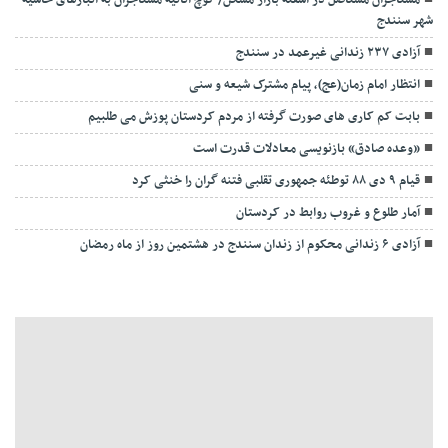
مستاجران مستاصل در آشفته بازار مسکن/ کوچ اثاثیه مستاجران به انبار‌های حاشیه
شهر سنندج
آزادی ۲۳۷ زندانی غیرعمد در سنندج
انتظار امام زمان(عج)، پیام مشترک شیعه و سنی
بابت کم کاری های صورت گرفته از مردم کردستان پوزش می طلبیم
«وعده صادق» بازنویسی معادلات قدرت است
قیام ۹ دی ۸۸ توطئه جمهوری تقلبی فتنه گران را خنثی کرد
آمار طلوع و غروب روابط در کردستان
آزادی ۶ زندانی محکوم از زندان سنندج در هشتمین روز از ماه رمضان